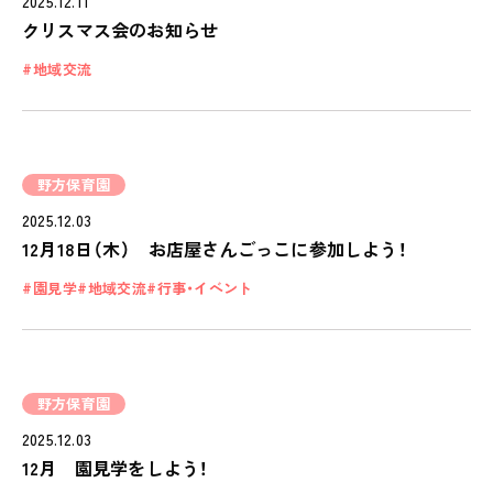
2025.12.11
クリスマス会のお知らせ
地域交流
私たちのおもい
OUR PRINCIPLE
野方保育園
保育の特徴
2025.12.03
FEATURE
12月18日（木） お店屋さんごっこに参加しよう！
学びの芽 PLP
園見学
地域交流
行事・イベント
食のこと
安全と安心
ご家庭とのこと
野方保育園
2025.12.03
全園一覧
12月 園見学をしよう！
ALL LOCATIONS