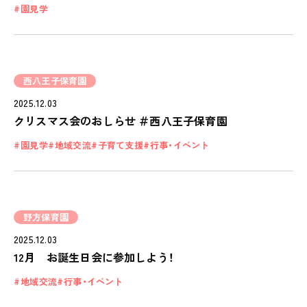
園見学
ピノキオハウス
PINOKIO'S HOUSE
cocoiro
児童発達支援・
西八王子保育園
放課後等デイサービス
2025.12.03
保護者様の声
クリスマス会のおしらせ ＃西八王子保育園
VOICE
園見学
地域交流
子育て支援
行事・イベント
お知らせ
NEWS
会社概要
野方保育園
COMPANY
2025.12.03
採用情報
12月 お誕生日会に参加しよう！
RECRUIT
地域交流
行事・イベント
ピノキオチャンネル