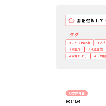
タグ
すべての記事
とう
園見学
地域交流
食育だより
その他
野方保育園
2025.12.01