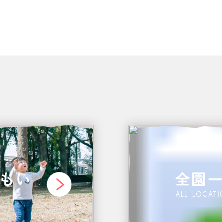
もい
全園
ALL LOCAT