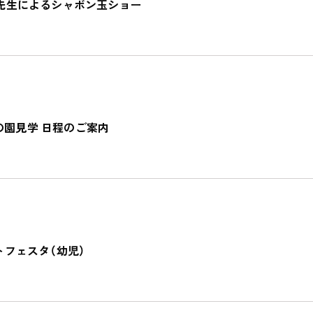
リン先生によるシャボン玉ショー
の園見学 日程のご案内
私たちのおもい
OUR PRINCIPLE
保育の特徴
FEATURE
学びの芽 PLP
ートフェスタ（幼児）
食のこと
安全と安心
ご家庭とのこと