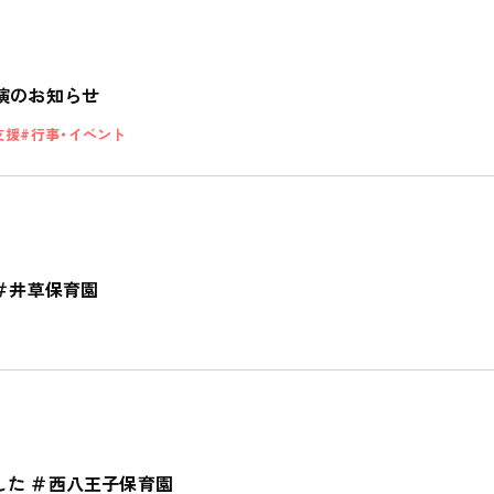
全園一覧
ALL LOCATIONS
演のお知らせ
ピノキオハウス
支援
行事・イベント
PINOKIO'S HOUSE
cocoiro
児童発達支援・
放課後等デイサービス
）＃井草保育園
した ＃西八王子保育園