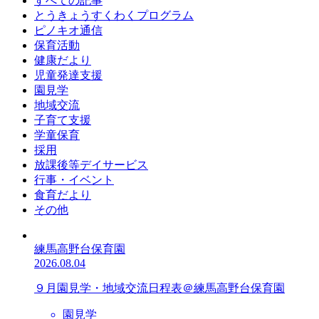
すべての記事
とうきょうすくわくプログラム
ピノキオ通信
保育活動
健康だより
児童発達支援
園見学
地域交流
子育て支援
学童保育
採用
放課後等デイサービス
行事・イベント
食育だより
その他
練馬高野台保育園
2026.08.04
９月園見学・地域交流日程表＠練馬高野台保育園
園見学