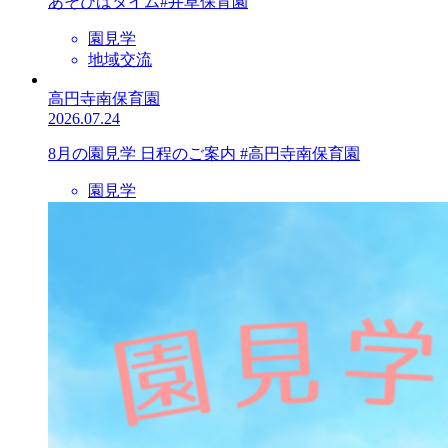
あそびばタイム#井草保育園
園見学
地域交流
高円寺南保育園
2026.07.24
8月の園見学 日程のご案内 #高円寺南保育園
園見学