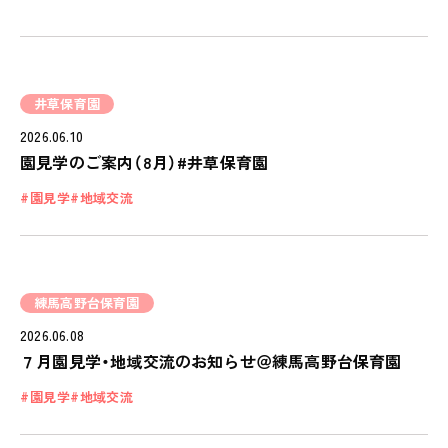
OUR PRINCIPLE
保育の特徴
FEATURE
井草保育園
学びの芽 PLP
2026.06.10
食のこと
園見学のご案内（8月）#井草保育園
安全と安心
園見学
地域交流
ご家庭とのこと
全園一覧
ALL LOCATIONS
練馬高野台保育園
ピノキオハウス
2026.06.08
PINOKIO'S HOUSE
７月園見学・地域交流のお知らせ＠練馬高野台保育園
cocoiro
園見学
地域交流
児童発達支援・
放課後等デイサービス