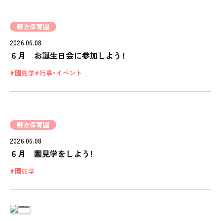
保護者様の声
野方保育園
VOICE
2026.06.08
お知らせ
６月 お誕生日会に参加しよう！
NEWS
園見学
行事・イベント
会社概要
COMPANY
採用情報
野方保育園
RECRUIT
2026.06.08
ピノキオチャンネル
６月 園見学をしよう！
PINOKI'S YOUTUBE
園見学
お問い合わせ
CONTACT