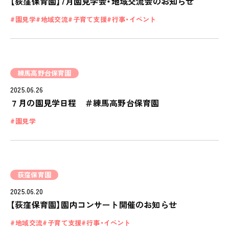
【荻窪保育園】7月園見学会・地域交流会のお知らせ
ピノキオハウス
園見学
地域交流
子育て支援
行事・イベント
PINOKIO'S HOUSE
cocoiro
児童発達支援・
放課後等デイサービス
練馬高野台保育園
保護者様の声
2025.06.26
７月の園見学日程 ＃練馬高野台保育園
VOICE
園見学
お知らせ
NEWS
会社概要
COMPANY
荻窪保育園
2025.06.20
採用情報
【荻窪保育園】園内コンサート開催のお知らせ
RECRUIT
地域交流
子育て支援
行事・イベント
ピノキオチャンネル