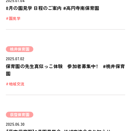
2025.07.04
8月の園見学 日程のご案内 #高円寺南保育園
園見学
私たちのおもい
OUR PRINCIPLE
桃井保育園
2025.07.02
保育の特徴
保育園の先生真似っこ体験 参加者募集中！ #桃井保育
FEATURE
園
学びの芽 PLP
地域交流
食のこと
安全と安心
ご家庭とのこと
荻窪保育園
全園一覧
2025.06.30
ALL LOCATIONS