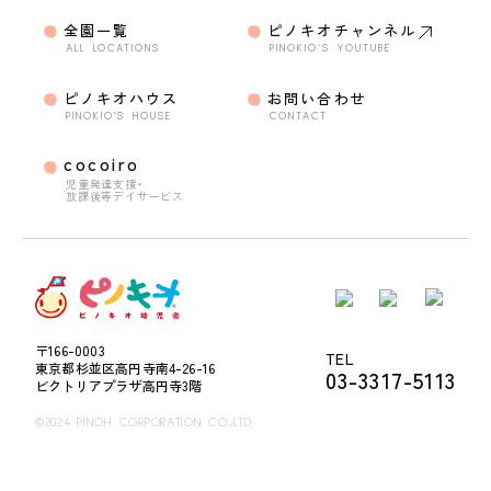
全園一覧
ピノキオチャンネル
ALL LOCATIONS
PINOKIO’S YOUTUBE
ピノキオハウス
お問い合わせ
PINOKIO'S HOUSE
CONTACT
cocoiro
児童発達支援・
放課後等デイサービス
〒166-0003
TEL
東京都杉並区高円寺南4-26-16
03-3317-5113
ビクトリアプラザ高円寺3階
©2024 PINOH CORPORATION CO.,LTD.