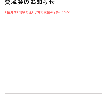
交流会のお知らせ
園見学
地域交流
子育て支援
行事・イベント
私たちのおもい
OUR PRINCIPLE
保育の特徴
FEATURE
学びの芽 PLP
食のこと
安全と安心
ご家庭とのこと
全園一覧
ALL LOCATIONS
ピノキオハウス
PINOKIO'S HOUSE