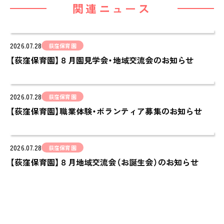
関連ニュース
cocoiro
児童発達支援・
放課後等デイサービス
2026.07.28
荻窪保育園
保護者様の声
【荻窪保育園】８月園見学会・地域交流会のお知らせ
VOICE
お知らせ
2026.07.28
荻窪保育園
NEWS
【荻窪保育園】職業体験・ボランティア募集のお知らせ
会社概要
COMPANY
2026.07.28
荻窪保育園
採用情報
【荻窪保育園】８月地域交流会（お誕生会）のお知らせ
RECRUIT
ピノキオチャンネル
PINOKI'S YOUTUBE