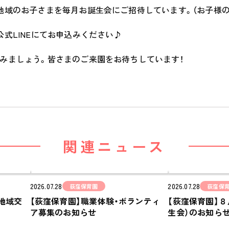
学びの芽 PLP
地域のお子さまを毎月お誕生会にご招待しています。（お子様
食のこと
安全と安心
式LINEにてお申込みください♪
ご家庭とのこと
みましょう。皆さまのご来園をお待ちしています！
全園一覧
ALL LOCATIONS
ピノキオハウス
PINOKIO'S HOUSE
cocoiro
関連ニュース
児童発達支援・
放課後等デイサービス
2026.07.28
2026.07.28
荻窪保育園
荻窪保
地域交
【荻窪保育園】職業体験・ボランティ
【荻窪保育園】
ア募集のお知らせ
生会）のお知ら