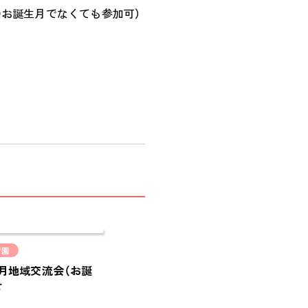
会社概要
のお誕生月でなくても参加可）
COMPANY
採用情報
RECRUIT
ピノキオチャンネル
PINOKI'S YOUTUBE
お問い合わせ
CONTACT
育園
８月地域交流会（お誕
せ