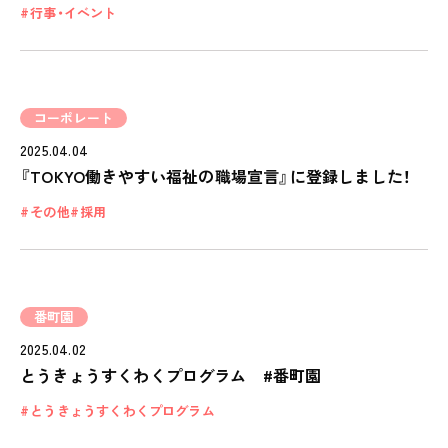
全園一覧
行事・イベント
ALL LOCATIONS
ピノキオハウス
PINOKIO'S HOUSE
コーポレート
cocoiro
2025.04.04
児童発達支援・
『TOKYO働きやすい福祉の職場宣言』に登録しました！
放課後等デイサービス
その他
採用
保護者様の声
VOICE
お知らせ
番町園
NEWS
2025.04.02
会社概要
とうきょうすくわくプログラム #番町園
COMPANY
とうきょうすくわくプログラム
採用情報