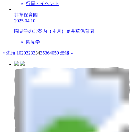
行事・イベント
井草保育園
2025.04.10
園見学のご案内（４月）＃井草保育園
園見学
« 先頭
10
20
32
33
34
35
36
40
50
最後 »