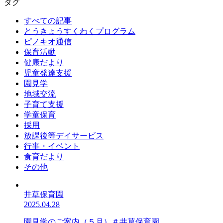
タグ
すべての記事
とうきょうすくわくプログラム
ピノキオ通信
保育活動
健康だより
児童発達支援
園見学
地域交流
子育て支援
学童保育
採用
放課後等デイサービス
行事・イベント
食育だより
その他
井草保育園
2025.04.28
園見学のご案内（５月）＃井草保育園