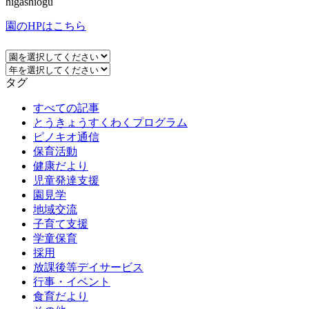
higashiogu
園のHPはこちら
タグ
すべての記事
とうきょうすくわくプログラム
ピノキオ通信
保育活動
健康だより
児童発達支援
園見学
地域交流
子育て支援
学童保育
採用
放課後等デイサービス
行事・イベント
食育だより