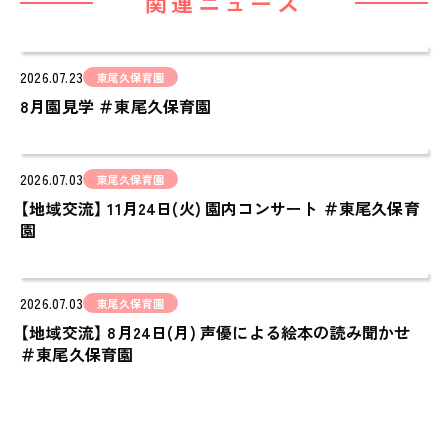
関連ニュース
cocoiro
児童発達支援・
2026.07.23
放課後等デイサービス
東尾久保育園
8月園見学 ＃東尾久保育園
保護者様の声
VOICE
2026.07.03
東尾久保育園
お知らせ
【地域交流】 11月24日(火) 園内コンサート ＃東尾久保育
NEWS
園
会社概要
COMPANY
2026.07.03
東尾久保育園
採用情報
【地域交流】 8月24日(月) 声優による絵本の読み聞かせ
＃東尾久保育園
RECRUIT
ピノキオチャンネル
PINOKI'S YOUTUBE