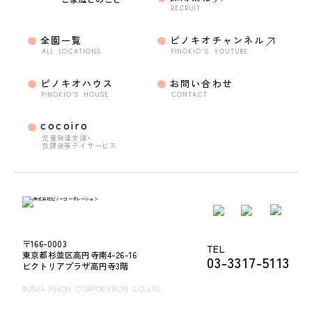
RECRUIT
全園一覧
ピノキオチャンネル
ALL LOCATIONS
PINOKIO’S YOUTUBE
ピノキオハウス
お問い合わせ
PINOKIO'S HOUSE
CONTACT
cocoiro
児童発達支援・
放課後等デイサービス
〒166-0003
TEL
東京都杉並区高円寺南4-26-16
03-3317-5113
ビクトリアプラザ高円寺3階
©2024 PINOH CORPORATION CO.,LTD.