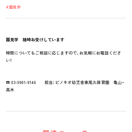
園見学
私たちのおもい
OUR PRINCIPLE
園見学 随時お受けしています
保育の特徴
FEATURE
時間についてもご相談に応じますので、お気軽にお電話くださ
学びの芽 PLP
い！
食のこと
安全と安心
☎ 03-5901-9146 担当：ピノキオ幼児舎東尾久保育園 亀山・
ご家庭とのこと
高木
全園一覧
ALL LOCATIONS
ピノキオハウス
PINOKIO'S HOUSE