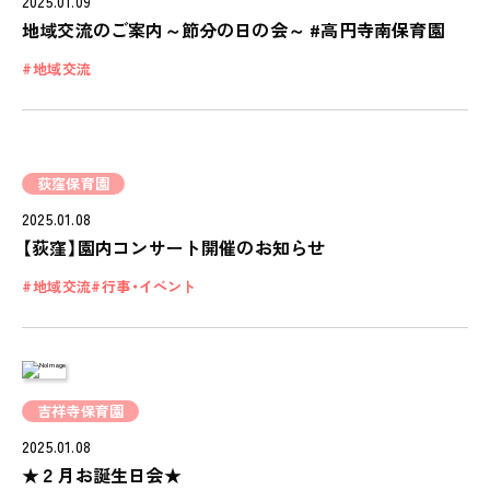
2025.01.09
地域交流のご案内～節分の日の会～ #高円寺南保育園
地域交流
私たちのおもい
荻窪保育園
OUR PRINCIPLE
2025.01.08
保育の特徴
【荻窪】園内コンサート開催のお知らせ
FEATURE
地域交流
行事・イベント
学びの芽 PLP
食のこと
安全と安心
ご家庭とのこと
吉祥寺保育園
2025.01.08
全園一覧
★２月お誕生日会★
ALL LOCATIONS