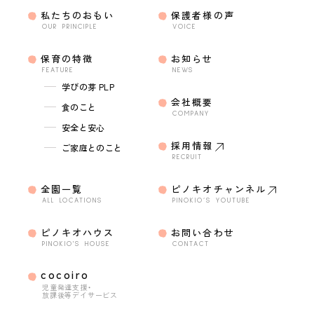
私たちのおもい
保護者様の声
OUR PRINCIPLE
VOICE
保育の特徴
お知らせ
FEATURE
NEWS
学びの芽 PLP
会社概要
食のこと
COMPANY
安全と安心
採用情報
ご家庭とのこと
RECRUIT
全園一覧
ピノキオチャンネル
ALL LOCATIONS
PINOKIO’S YOUTUBE
ピノキオハウス
お問い合わせ
PINOKIO'S HOUSE
CONTACT
cocoiro
児童発達支援・
放課後等デイサービス