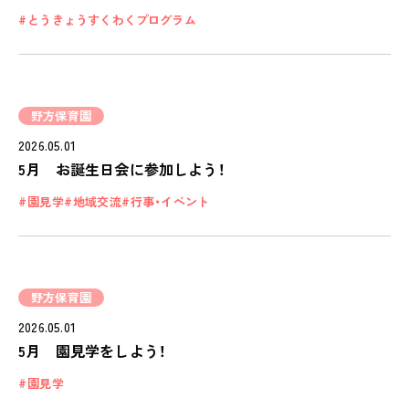
児童発達支援・
放課後等デイサービス
とうきょうすくわくプログラム
保護者様の声
VOICE
野方保育園
お知らせ
NEWS
2026.05.01
5月 お誕生日会に参加しよう！
会社概要
園見学
地域交流
行事・イベント
COMPANY
採用情報
RECRUIT
野方保育園
ピノキオチャンネル
2026.05.01
PINOKI'S YOUTUBE
5月 園見学をしよう！
お問い合わせ
園見学
CONTACT