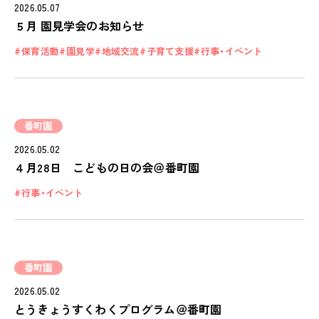
2026.05.07
私たちのおもい
５月 園見学会のお知らせ
OUR PRINCIPLE
保育活動
園見学
地域交流
子育て支援
行事・イベント
保育の特徴
FEATURE
学びの芽 PLP
食のこと
番町園
2026.05.02
安全と安心
４月28日 こどもの日の会＠番町園
ご家庭とのこと
行事・イベント
全園一覧
ALL LOCATIONS
ピノキオハウス
番町園
PINOKIO'S HOUSE
2026.05.02
cocoiro
とうきょうすくわくプログラム＠番町園