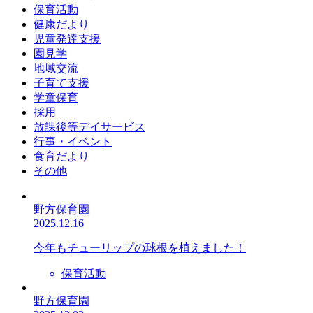
保育活動
健康だより
児童発達支援
園見学
地域交流
子育て支援
学童保育
採用
放課後等デイサービス
行事・イベント
食育だより
その他
野方保育園
2025.12.16
今年もチューリップの球根を植えました！
保育活動
野方保育園