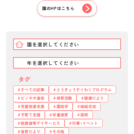
園のHPはこちら
タグ
すべての記事
とうきょうすくわくプログラム
ピノキオ通信
保育活動
健康だより
私たちのおもい
児童発達支援
園見学
地域交流
OUR PRINCIPLE
子育て支援
学童保育
採用
保育の特徴
放課後等デイサービス
行事・イベント
FEATURE
食育だより
その他