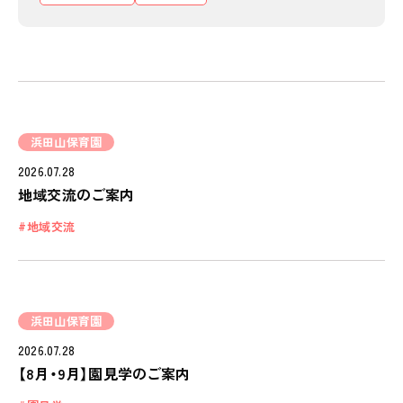
学びの芽 PLP
食のこと
安全と安心
ご家庭とのこと
全園一覧
浜田山保育園
ALL LOCATIONS
2026.07.28
地域交流のご案内
ピノキオハウス
PINOKIO'S HOUSE
地域交流
cocoiro
児童発達支援・
放課後等デイサービス
浜田山保育園
保護者様の声
2026.07.28
VOICE
【8月・9月】園見学のご案内
お知らせ