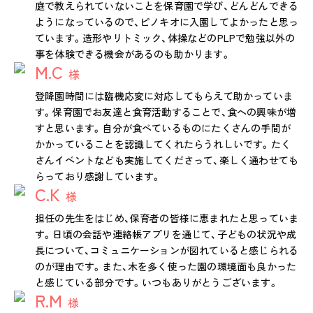
庭で教えられていないことを保育園で学び、どんどんできる
ようになっているので、ピノキオに入園してよかったと思っ
ています。造形やリトミック、体操などのPLPで勉強以外の
事を体験できる機会があるのも助かります。
M.C
様
登降園時間には臨機応変に対応してもらえて助かっていま
す。保育園でお友達と食育活動することで、食への興味が増
すと思います。自分が食べているものにたくさんの手間が
かかっていることを認識してくれたらうれしいです。たく
さんイベントなども実施してくださって、楽しく通わせても
らっており感謝しています。
C.K
様
担任の先生をはじめ、保育者の皆様に恵まれたと思っていま
す。日頃の会話や連絡帳アプリを通じて、子どもの状況や成
長について、コミュニケーションが図れていると感じられる
のが理由です。また、木を多く使った園の環境面も良かった
と感じている部分です。いつもありがとうございます。
R.M
様