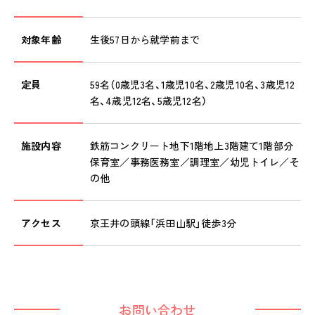
対象年齢
生後57日から就学前まで
定員
59名（0歳児3名、1歳児10名、2歳児10名、3歳児12
名、4歳児12名、5歳児12名）
施設内容
鉄筋コンクリート地下1階地上3階建て1階部分
保育室／事務医務室／調理室／幼児トイレ／そ
の他
アクセス
京王井の頭線「浜田山駅」徒歩3分
お問い合わせ