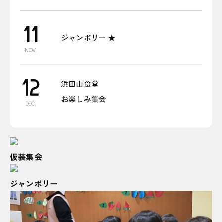
11
ジャンボリー ★
NOV.
12
浜田山食堂
お楽しみ集会
DEC.
仮装集会
ジャンボリー