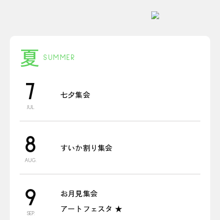
夏
SUMMER
7
七夕集会
JUL.
8
すいか割り集会
AUG.
9
お月見集会
アートフェスタ ★
SEP.