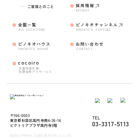
採用情報
ご家庭とのこと
RECRUIT
全園一覧
ピノキオチャンネル
ALL LOCATIONS
PINOKIO’S YOUTUBE
ピノキオハウス
お問い合わせ
PINOKIO'S HOUSE
CONTACT
cocoiro
児童発達支援・
放課後等デイサービス
〒166-0003
TEL
東京都杉並区高円寺南4-26-16
03-3317-5113
ビクトリアプラザ高円寺3階
©2024 PINOH CORPORATION CO.,LTD.