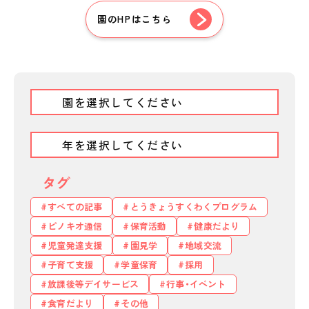
園のHPはこちら
私たちのおもい
OUR PRINCIPLE
保育の特徴
FEATURE
タグ
学びの芽 PLP
すべての記事
とうきょうすくわくプログラム
食のこと
ピノキオ通信
保育活動
健康だより
安全と安心
児童発達支援
園見学
地域交流
ご家庭とのこと
子育て支援
学童保育
採用
放課後等デイサービス
行事・イベント
全園一覧
食育だより
その他
ALL LOCATIONS