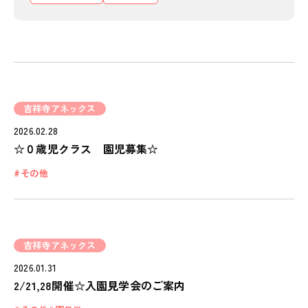
ピノキオハウス
PINOKIO'S HOUSE
cocoiro
児童発達支援・
放課後等デイサービス
吉祥寺アネックス
2026.02.28
保護者様の声
☆０歳児クラス 園児募集☆
VOICE
その他
お知らせ
NEWS
会社概要
COMPANY
吉祥寺アネックス
2026.01.31
採用情報
2/21,28開催☆入園見学会のご案内
RECRUIT