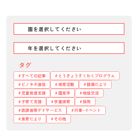
タグ
すべての記事
とうきょうすくわくプログラム
ピノキオ通信
保育活動
健康だより
児童発達支援
園見学
地域交流
子育て支援
学童保育
採用
放課後等デイサービス
行事・イベント
私たちのおもい
食育だより
その他
OUR PRINCIPLE
保育の特徴