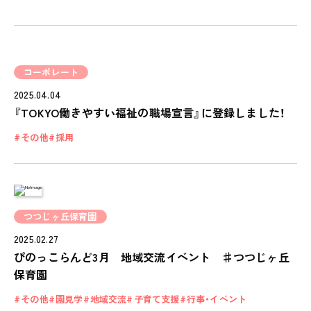
FEATURE
学びの芽 PLP
食のこと
安全と安心
コーポレート
ご家庭とのこと
2025.04.04
『TOKYO働きやすい福祉の職場宣言』に登録しました！
全園一覧
その他
採用
ALL LOCATIONS
ピノキオハウス
PINOKIO'S HOUSE
つつじヶ丘保育園
cocoiro
2025.02.27
児童発達支援・
放課後等デイサービス
ぴのっこらんど3月 地域交流イベント ♯つつじヶ丘
保育園
保護者様の声
VOICE
その他
園見学
地域交流
子育て支援
行事・イベント