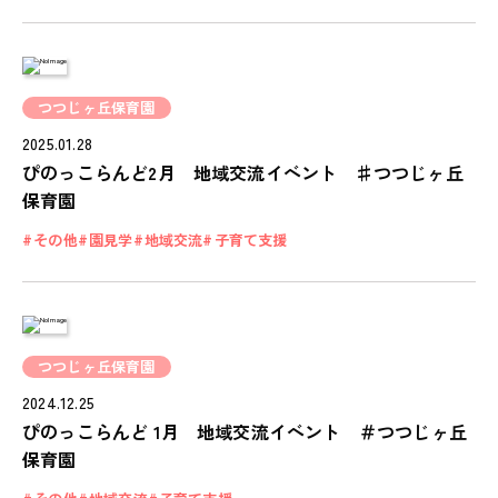
お知らせ
NEWS
会社概要
つつじヶ丘保育園
COMPANY
2025.01.28
ぴのっこらんど2月 地域交流イベント ♯つつじヶ丘
採用情報
保育園
RECRUIT
その他
園見学
地域交流
子育て支援
ピノキオチャンネル
PINOKI'S YOUTUBE
お問い合わせ
CONTACT
つつじヶ丘保育園
2024.12.25
ぴのっこらんど 1月 地域交流イベント ＃つつじヶ丘
保育園