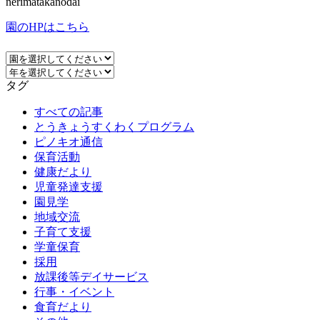
nerimatakanodai
園のHPはこちら
タグ
すべての記事
とうきょうすくわくプログラム
ピノキオ通信
保育活動
健康だより
児童発達支援
園見学
地域交流
子育て支援
学童保育
採用
放課後等デイサービス
行事・イベント
食育だより