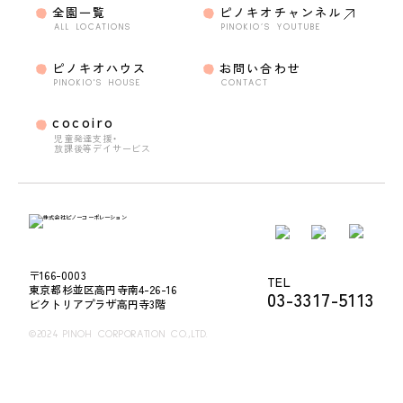
全園一覧
ピノキオチャンネル
ALL LOCATIONS
PINOKIO’S YOUTUBE
ピノキオハウス
お問い合わせ
PINOKIO'S HOUSE
CONTACT
cocoiro
児童発達支援・
放課後等デイサービス
〒166-0003
TEL
東京都杉並区高円寺南4-26-16
03-3317-5113
ビクトリアプラザ高円寺3階
©2024 PINOH CORPORATION CO.,LTD.