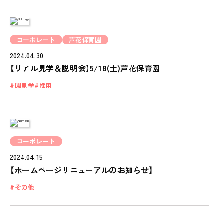
お知らせ
NEWS
会社概要
コーポレート
芦花保育園
COMPANY
2024.04.30
【リアル見学＆説明会】5/18(土)芦花保育園
採用情報
RECRUIT
園見学
採用
ピノキオチャンネル
PINOKI'S YOUTUBE
お問い合わせ
コーポレート
CONTACT
2024.04.15
【ホームページリニューアルのお知らせ】
その他