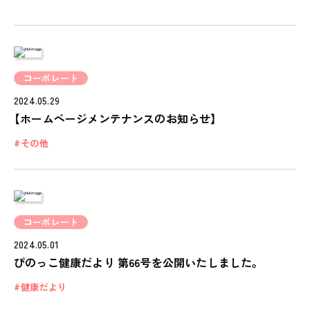
学びの芽 PLP
食のこと
安全と安心
コーポレート
ご家庭とのこと
2024.05.29
全園一覧
【ホームページメンテナンスのお知らせ】
ALL LOCATIONS
その他
ピノキオハウス
PINOKIO'S HOUSE
cocoiro
コーポレート
児童発達支援・
放課後等デイサービス
2024.05.01
ぴのっこ健康だより 第66号を公開いたしました。
保護者様の声
VOICE
健康だより