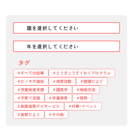
タグ
すべての記事
とうきょうすくわくプログラム
ピノキオ通信
保育活動
健康だより
児童発達支援
園見学
地域交流
子育て支援
学童保育
採用
私たちのおもい
放課後等デイサービス
行事・イベント
OUR PRINCIPLE
食育だより
その他
保育の特徴
FEATURE