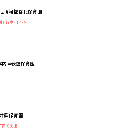
ご家庭とのこと
せ #阿佐谷北保育園
全園一覧
援
行事・イベント
ALL LOCATIONS
ピノキオハウス
PINOKIO'S HOUSE
cocoiro
内 #荻窪保育園
児童発達支援・
放課後等デイサービス
#井荻保育園
子育て支援