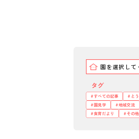
タグ
すべての記事
とう
園見学
地域交流
食育だより
その他