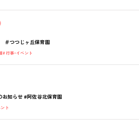
 ＃つつじヶ丘保育園
援
行事・イベント
私たちのおもい
OUR PRINCIPLE
のお知らせ #阿佐谷北保育園
保育の特徴
FEATURE
ベント
学びの芽 PLP
食のこと
安全と安心