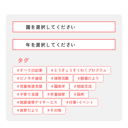
タグ
すべての記事
とうきょうすくわくプログラム
ピノキオ通信
保育活動
健康だより
児童発達支援
園見学
地域交流
子育て支援
学童保育
採用
私たちのおもい
放課後等デイサービス
OUR PRINCIPLE
行事・イベント
食育だより
その他
保育の特徴
FEATURE