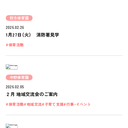
NEWS
会社概要
野方保育園
COMPANY
2026.02.26
1月27日（火） 消防署見学
採用情報
RECRUIT
保育活動
ピノキオチャンネル
PINOKI'S YOUTUBE
お問い合わせ
中野保育園
CONTACT
2026.02.05
２月 地域交流会のご案内
保育活動
地域交流
子育て支援
行事・イベント