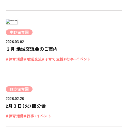
学びの芽 PLP
食のこと
安全と安心
ご家庭とのこと
中野保育園
2026.03.02
全園一覧
３月 地域交流会のご案内
ALL LOCATIONS
保育活動
地域交流
子育て支援
行事・イベント
ピノキオハウス
PINOKIO'S HOUSE
cocoiro
野方保育園
児童発達支援・
放課後等デイサービス
2026.02.26
2月３日（火）節分会
保護者様の声
VOICE
保育活動
行事・イベント
お知らせ