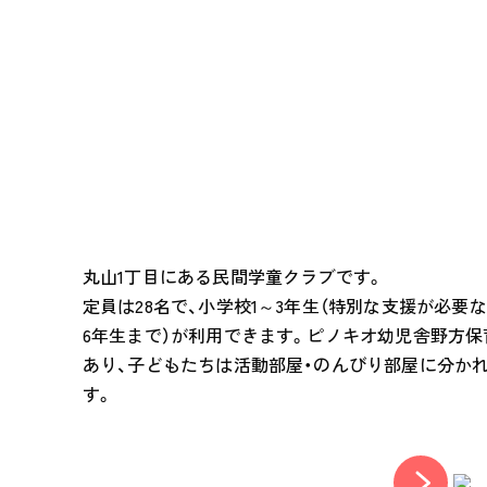
FEATURE
学びの芽 PLP
食のこと
安全と安心
ご家庭とのこと
全園一覧
ALL LOCATIONS
ピノキオハウス
丸山1丁目にある民間学童クラブです。
PINOKIO'S HOUSE
定員は28名で、小学校1～3年生（特別な支援が必要
6年生まで）が利用できます。ピノキオ幼児舎野方保
cocoiro
あり、子どもたちは活動部屋・のんびり部屋に分か
児童発達支援・
放課後等デイサービス
す。