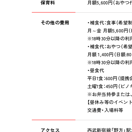
保育料
月額5,600円（おや
その他の費用
・補食代：食事（希望制
月～金 月額5,600円（
※18時30分以降の
・補食代：おやつ（希望
月額 1,400円（日額:8
※18時30分以降の
・昼食代
平日1食：600円（提携
土曜1食：450円（
※お弁当持参または
【昼休み等のイベント
交通費・入場料等
アクセス
西武新宿線「野方」駅