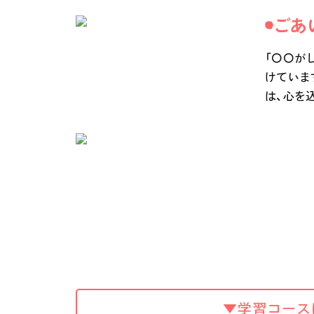
ごあ
「〇〇が
けていま
は、心を
▼学習コース