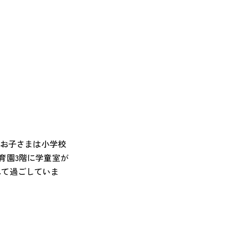
NEWS
会社概要
COMPANY
採用情報
RECRUIT
ピノキオチャンネル
PINOKI'S YOUTUBE
お問い合わせ
CONTACT
なお子さまは小学校
育園3階に学童室が
れて過ごしていま