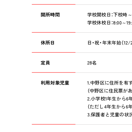
開所時間
学校開校日：下校時～19
学校休校日：8:00～19:
休所日
日・祝・年末年始（12/2
定員
28名
利用対象児童
1.中野区に住所を有
（中野区に住民票が
2.小学校1年生から6
（ただし4年生から6
3.保護者と児童の状