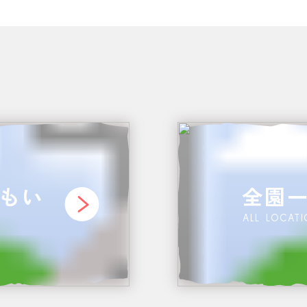
もい
全園
ALL LOCAT