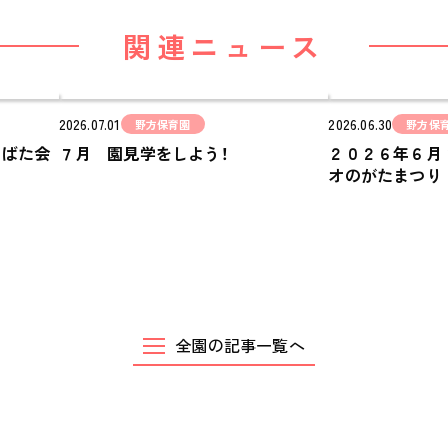
ご家庭とのこと
関連ニュース
全園一覧
ALL LOCATIONS
2026.07.01
2026.06.30
野方保育園
野方保
ピノキオハウス
なばた会
７月 園見学をしよう！
２０２６年６月
オのがたまつり
PINOKIO'S HOUSE
cocoiro
児童発達支援・
放課後等デイサービス
全園の記事一覧へ