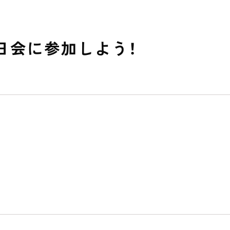
日会に参加しよう！
私たちのおもい
OUR PRINCIPLE
保育の特徴
FEATURE
学びの芽 PLP
食のこと
安全と安心