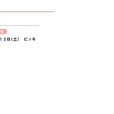
採用情報
RECRUIT
ピノキオチャンネル
PINOKI'S YOUTUBE
育園
お問い合わせ
１３日（土） ピノキ
CONTACT