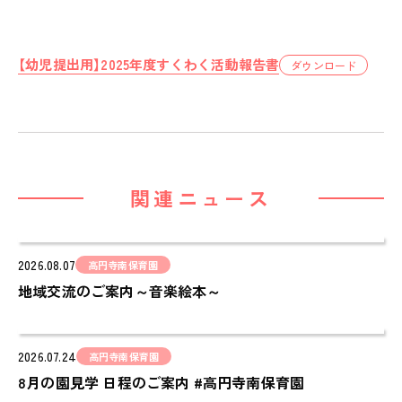
ピノキオハウス
PINOKIO'S HOUSE
cocoiro
【幼児提出用】2025年度すくわく活動報告書
ダウンロード
児童発達支援・
放課後等デイサービス
保護者様の声
VOICE
関連ニュース
お知らせ
NEWS
会社概要
2026.08.07
高円寺南保育園
COMPANY
地域交流のご案内～音楽絵本～
採用情報
RECRUIT
2026.07.24
高円寺南保育園
ピノキオチャンネル
8月の園見学 日程のご案内 #高円寺南保育園
PINOKI'S YOUTUBE