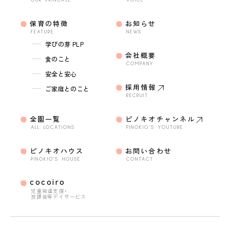
OUR PRINCIPLE
VOICE
保育の特徴
お知らせ
FEATURE
NEWS
学びの芽 PLP
会社概要
食のこと
COMPANY
安全と安心
採用情報
ご家庭とのこと
RECRUIT
全園一覧
ピノキオチャンネル
ALL LOCATIONS
PINOKIO’S YOUTUBE
ピノキオハウス
お問い合わせ
PINOKIO'S HOUSE
CONTACT
cocoiro
児童発達支援・
放課後等デイサービス