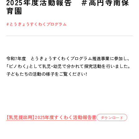
2025年度活動報告 ＃高円寺南保
育園
とうきょうすくわくプログラム
私たちのおもい
OUR PRINCIPLE
保育の特徴
令和7年度 とうきょうすくわくプログラム推進事業に参加し、
FEATURE
「ピノわく」として乳児・幼児で分かれて探究活動を行いました。
学びの芽 PLP
子どもたちの活動の様子をご覧ください！
食のこと
安全と安心
ご家庭とのこと
【乳児提出用】2025年度すくわく活動報告書
全園一覧
ダウンロード
ALL LOCATIONS