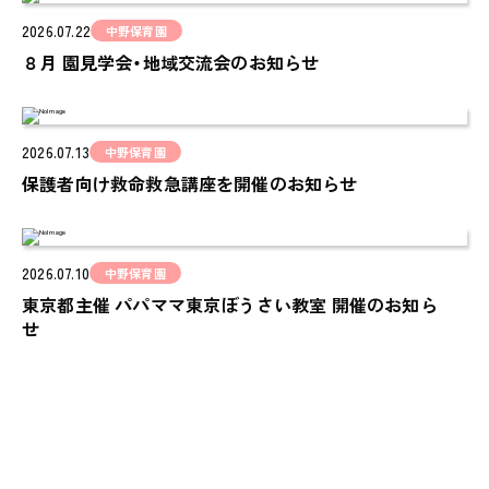
2026.07.22
cocoiro
中野保育園
８月 園見学会・地域交流会のお知らせ
児童発達支援・
放課後等デイサービス
保護者様の声
2026.07.13
VOICE
中野保育園
保護者向け救命救急講座を開催のお知らせ
お知らせ
NEWS
会社概要
2026.07.10
中野保育園
COMPANY
東京都主催 パパママ東京ぼうさい教室 開催のお知ら
せ
採用情報
RECRUIT
ピノキオチャンネル
PINOKI'S YOUTUBE