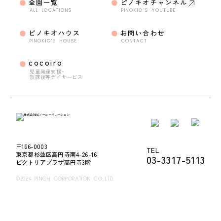
全園一覧
ピノキオチャンネル
ALL LOCATIONS
PINOKIO’S YOUTUBE
ピノキオハウス
お問い合わせ
PINOKIO'S HOUSE
CONTACT
cocoiro
児童発達支援・
放課後等デイサービス
〒166-0003
TEL
東京都杉並区高円寺南4-26-16
03-3317-5113
ビクトリアプラザ高円寺3階
©2024 PINOH CORPORATION CO.,LTD.