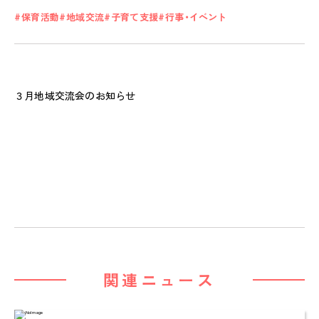
保育活動
地域交流
子育て支援
行事・イベント
私たちのおもい
OUR PRINCIPLE
３月地域交流会のお知らせ
保育の特徴
FEATURE
学びの芽 PLP
食のこと
安全と安心
ご家庭とのこと
全園一覧
ALL LOCATIONS
関連ニュース
ピノキオハウス
PINOKIO'S HOUSE