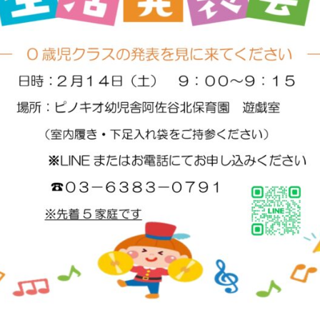
OUR PRINCIPLE
保育の特徴
FEATURE
学びの芽 PLP
食のこと
安全と安心
ご家庭とのこと
全園一覧
ALL LOCATIONS
ピノキオハウス
PINOKIO'S HOUSE
cocoiro
児童発達支援・
放課後等デイサービス