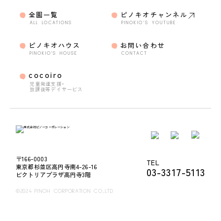
全園一覧
ピノキオチャンネル
ALL LOCATIONS
PINOKIO’S YOUTUBE
ピノキオハウス
お問い合わせ
PINOKIO'S HOUSE
CONTACT
cocoiro
児童発達支援・
放課後等デイサービス
〒166-0003
TEL
東京都杉並区高円寺南4-26-16
03-3317-5113
ビクトリアプラザ高円寺3階
©2024 PINOH CORPORATION CO.,LTD.