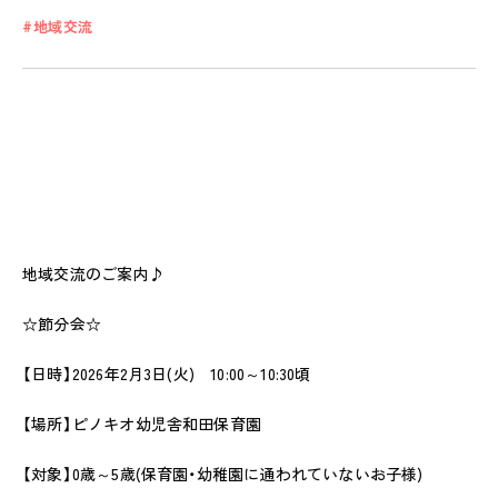
地域交流
私たちのおもい
OUR PRINCIPLE
保育の特徴
FEATURE
地域交流のご案内♪
学びの芽 PLP
☆節分会☆
食のこと
安全と安心
【日時】2026年2月3日(火) 10:00～10:30頃
ご家庭とのこと
【場所】ピノキオ幼児舎和田保育園
全園一覧
【対象】0歳～5歳(保育園・幼稚園に通われていないお子様)
ALL LOCATIONS