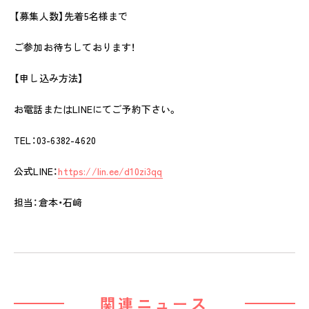
【募集人数】先着5名様まで
ピノキオハウス
PINOKIO'S HOUSE
ご参加お待ちしております！
cocoiro
【申し込み方法】
児童発達支援・
放課後等デイサービス
お電話またはLINEにてご予約下さい。
保護者様の声
TEL：03-6382-4620
VOICE
公式LINE：
https://lin.ee/d10zi3qq
お知らせ
NEWS
担当：倉本・石﨑
会社概要
COMPANY
採用情報
RECRUIT
関連ニュース