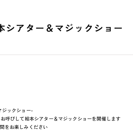
本シアター＆マジックショー
私たちのおもい
OUR PRINCIPLE
マジックショー-
保育の特徴
をお呼びして絵本シアター＆マジックショーを開催します
FEATURE
間をお楽しみください
学びの芽 PLP