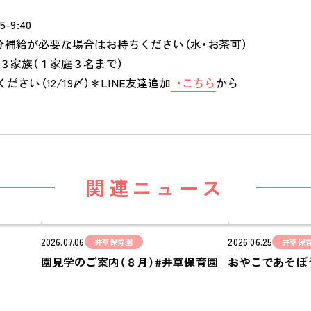
食のこと
-9:40
安全と安心
分補給が必要な場合はお持ちください（水・お茶可）
ご家庭とのこと
３家族（１家庭３名まで）
ださい（12/19〆）＊LINE友達追加
→こちら
から
全園一覧
ALL LOCATIONS
ピノキオハウス
PINOKIO'S HOUSE
関連ニュース
cocoiro
児童発達支援・
放課後等デイサービス
2026.07.06
2026.06.25
井草保育園
井草保
園見学のご案内（８月）#井草保育園
おやこであそぼ