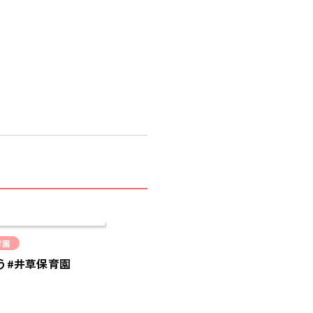
会社概要
COMPANY
採用情報
RECRUIT
ピノキオチャンネル
PINOKI'S YOUTUBE
お問い合わせ
CONTACT
育園
う#井草保育園