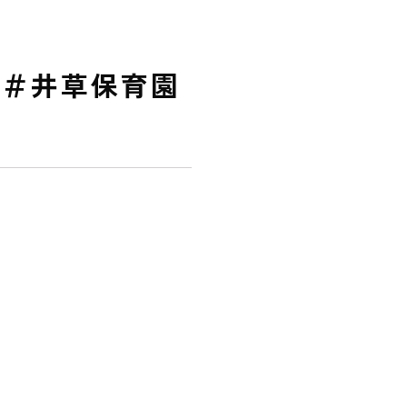
 ＃井草保育園
保護者様の声
VOICE
お知らせ
NEWS