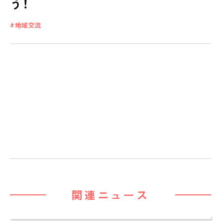
う！
地域交流
私たちのおもい
OUR PRINCIPLE
保育の特徴
FEATURE
学びの芽 PLP
食のこと
安全と安心
ご家庭とのこと
全園一覧
ALL LOCATIONS
関連ニュース
ピノキオハウス
PINOKIO'S HOUSE