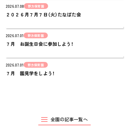
2026.07.08
cocoiro
野方保育園
２０２６月７月７日（火）たなばた会
児童発達支援・
放課後等デイサービス
保護者様の声
2026.07.01
野方保育園
VOICE
７月 お誕生日会に参加しよう！
お知らせ
NEWS
2026.07.01
野方保育園
会社概要
７月 園見学をしよう！
COMPANY
採用情報
RECRUIT
ピノキオチャンネル
PINOKI'S YOUTUBE
全園の記事一覧へ