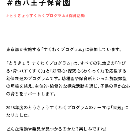
＃西八王子保育園
とうきょうすくわくプログラム
保育活動
私たちのおもい
OUR PRINCIPLE
東京都が実施する「すくわくプログラム」に参加しています。
保育の特徴
FEATURE
「とうきょう すくわくプログラム」は、すべての乳幼児の「伸び
学びの芽 PLP
る・育つ（すくすく）」と「好奇心・探究心（わくわく）」を応援する
食のこと
幼保共通のプログラムです。幼稚園や保育所といった施設類型
安全と安心
の垣根を越え、主体的・協働的な探究活動を通じ、子供の豊かな心
の育ちをサポートします。
ご家庭とのこと
2025年度のとうきょうすくわくプログラムのテーマは「天気」に
全園一覧
なりました。
ALL LOCATIONS
どんな活動や発見が見つかるのかな？楽しみですね！
ピノキオハウス