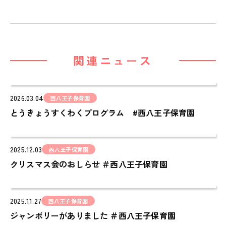
PINOKIO'S HOUSE
cocoiro
児童発達支援・
放課後等デイサービス
関連ニュース
保護者様の声
VOICE
2026.03.04
西八王子保育園
お知らせ
とうきょうすくわくプログラム #西八王子保育園
NEWS
会社概要
COMPANY
2025.12.03
西八王子保育園
クリスマス会のおしらせ ＃西八王子保育園
採用情報
RECRUIT
2025.11.27
西八王子保育園
ピノキオチャンネル
ジャンボリーがありました ＃西八王子保育園
PINOKI'S YOUTUBE