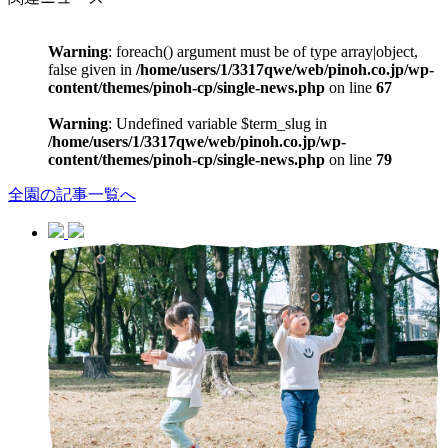
Warning
: foreach() argument must be of type array|object,
false given in
/home/users/1/3317qwe/web/pinoh.co.jp/wp-
content/themes/pinoh-cp/single-news.php
on line
67
Warning
: Undefined variable $term_slug in
/home/users/1/3317qwe/web/pinoh.co.jp/wp-
content/themes/pinoh-cp/single-news.php
on line
79
全園の記事一覧へ