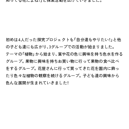
知ってる花だよね！」と探索活動を広げていきました。
全園一覧
ALL LOCATIONS
ピノキオハウス
初めは4人だった探究プロジェクトも「自分達もやりたい！」と他
PINOKIO'S HOUSE
の子ども達にも広がり、3グループでの活動が始まりました。
cocoiro
テーマの「植物」から始まり、葉や花の色に興味を持ち色水を作る
児童発達支援・
グループ。果物に興味を持ちお買い物に行って果物の食べ比べ
放課後等デイサービス
をするグループ。花屋さんに行って買ってきた花を園内に飾っ
たり色々な植物の観察を続けるグループ。子ども達の興味から
保護者様の声
色んな展開が生まれていきました！
VOICE
お知らせ
NEWS
会社概要
COMPANY