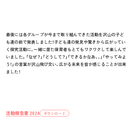
採用情報
RECRUIT
ピノキオチャンネル
PINOKI'S YOUTUBE
最後には各グループが今まで取り組んできた活動を沢山の子ど
も達の前で発表しました！子ども達の発見や驚きから広がってい
お問い合わせ
く探究活動に、一緒に居た保育者もとてもワクワクして楽しんで
CONTACT
いました。「なぜ？」「どうして？」「できるかなあ、、」「やってみよ
う！」の言葉が沢山飛び交い、広がる未来を皆が感じることが出来
ました！
活動報告書 2024
ダウンロード