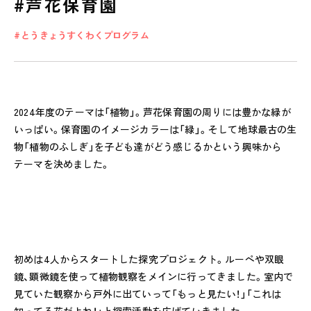
#芦花保育園
とうきょうすくわくプログラム
2024年度のテーマは「植物」。芦花保育園の周りには豊かな緑が
いっぱい。保育園のイメージカラーは「緑」。そして地球最古の生
物「植物のふしぎ」を子ども達がどう感じるかという興味から
私たちのおもい
テーマを決めました。
OUR PRINCIPLE
保育の特徴
FEATURE
学びの芽 PLP
初めは4人からスタートした探究プロジェクト。ルーペや双眼
食のこと
鏡、顕微鏡を使って植物観察をメインに行ってきました。室内で
安全と安心
見ていた観察から戸外に出ていって「もっと見たい！」「これは
ご家庭とのこと