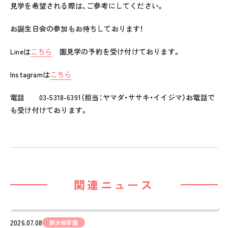
見学を希望される際は、ご参考にしてください。
ピノキオハウス
PINOKIO'S HOUSE
お誕生日会の参加もお待ちしております！
cocoiro
Lineは
こちら
園見学の予約を受け付けております。
児童発達支援・
放課後等デイサービス
Instagramは
こちら
保護者様の声
電話 03-5318-6391（担当：ヤマダ・ササキ・イイジマ）お電話で
VOICE
も受け付けております。
お知らせ
NEWS
会社概要
COMPANY
関連ニュース
採用情報
RECRUIT
2026.07.08
野方保育園
ピノキオチャンネル