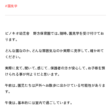
園見学
私たちのおもい
ピノキオ幼児舎 野方保育園では、随時、園見学を受け付けてお
OUR PRINCIPLE
ります。
保育の特徴
どんな園なのか、どんな雰囲気なのか実際に見学して、確かめて
FEATURE
ください。
学びの芽 PLP
実際に見て、聞いて、感じて…保護者の方が安心して、お子様を預
食のこと
けられる事が何よりだと思います。
安全と安心
午前は、園児たちは戸外へお散歩に出かけている可能性がありま
ご家庭とのこと
す。
全園一覧
午後は、基本的には室内で過ごしています。
ALL LOCATIONS