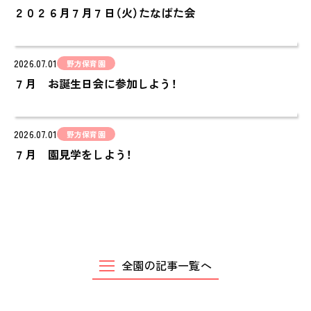
２０２６月７月７日（火）たなばた会
PINOKI'S YOUTUBE
お問い合わせ
CONTACT
2026.07.01
野方保育園
７月 お誕生日会に参加しよう！
2026.07.01
野方保育園
７月 園見学をしよう！
全園の記事一覧へ