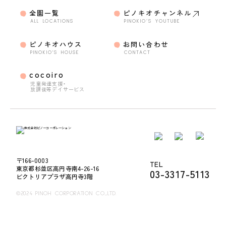
全園一覧
ピノキオチャンネル
ALL LOCATIONS
PINOKIO’S YOUTUBE
ピノキオハウス
お問い合わせ
PINOKIO'S HOUSE
CONTACT
cocoiro
児童発達支援・
放課後等デイサービス
〒166-0003
TEL
東京都杉並区高円寺南4-26-16
03-3317-5113
ビクトリアプラザ高円寺3階
©2024 PINOH CORPORATION CO.,LTD.