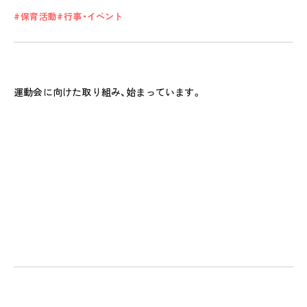
保育活動
行事・イベント
私たちのおもい
OUR PRINCIPLE
運動会に向けた取り組み、始まっています。
保育の特徴
FEATURE
学びの芽 PLP
食のこと
安全と安心
ご家庭とのこと
全園一覧
ALL LOCATIONS
ピノキオハウス
PINOKIO'S HOUSE