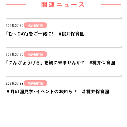
関連ニュース
cocoiro
児童発達支援・
放課後等デイサービス
2026.07.30
桃井保育園
「む～DAY」をご一緒に！ #桃井保育園
保護者様の声
VOICE
お知らせ
2026.07.30
桃井保育園
NEWS
「にんぎょうげき」 を観に来ませんか？ #桃井保育園
会社概要
COMPANY
2026.07.29
桃井保育園
８月の園見学・イベントのお知らせ ♯桃井保育園
採用情報
RECRUIT
ピノキオチャンネル
PINOKI'S YOUTUBE