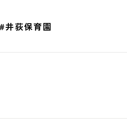
 #井荻保育園
私たちのおもい
OUR PRINCIPLE
保育の特徴
FEATURE
学びの芽 PLP
食のこと
安全と安心