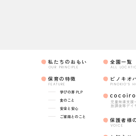
私たちのおもい
全園一覧
OUR PRINCIPLE
ALL LOCATI
保育の特徴
ピノキオ
FEATURE
PINOKIO'S 
学びの芽 PLP
cocoir
食のこと
児童発達支援
放課後等デイ
安全と安心
ご家庭とのこと
保護者様
VOICE