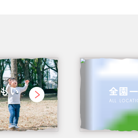
もい
全園
ALL LOCAT