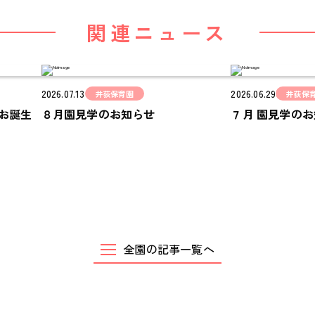
ご家庭とのこと
関連ニュース
全園一覧
ALL LOCATIONS
2026.07.13
2026.06.29
井荻保育園
井荻保
ピノキオハウス
お誕生
８月園見学のお知らせ
７月 園見学の
PINOKIO'S HOUSE
cocoiro
児童発達支援・
放課後等デイサービス
全園の記事一覧へ