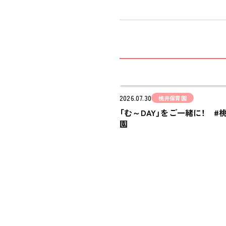
2026.07.30
桃井保育園
「む～DAY」をご一緒に！ #
園