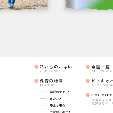
私たちのおもい
全園一覧
OUR PRINCIPLE
ALL LOCATI
保育の特徴
ピノキオ
FEATURE
PINOKIO'S 
学びの芽 PLP
cocoir
食のこと
児童発達支援
放課後等デイ
安全と安心
ご家庭とのこと