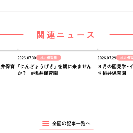
関連ニュース
2026.07.30
2026.07.29
桃井保育園
桃井保
桃井保育
「にんぎょうげき」 を観に来ません
８月の園見学・
か？ #桃井保育園
♯桃井保育園
全園の記事一覧へ