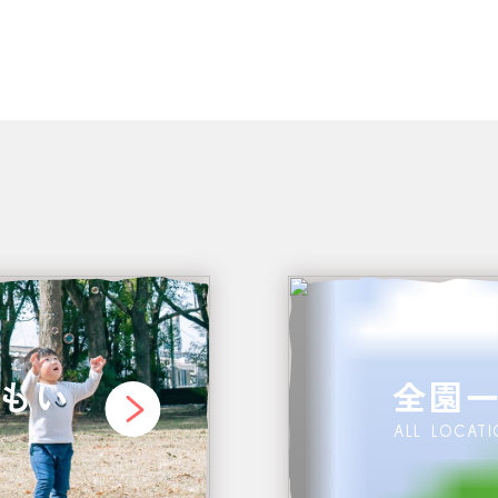
もい
全園
ALL LOCAT