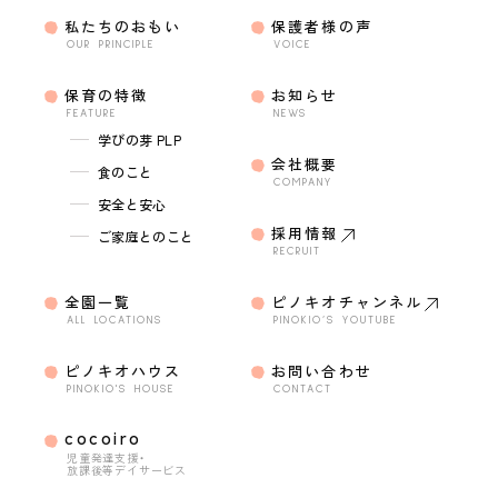
私たちのおもい
保護者様の声
OUR PRINCIPLE
VOICE
保育の特徴
お知らせ
FEATURE
NEWS
学びの芽 PLP
会社概要
食のこと
COMPANY
安全と安心
採用情報
ご家庭とのこと
RECRUIT
全園一覧
ピノキオチャンネル
ALL LOCATIONS
PINOKIO’S YOUTUBE
ピノキオハウス
お問い合わせ
PINOKIO'S HOUSE
CONTACT
cocoiro
児童発達支援・
放課後等デイサービス