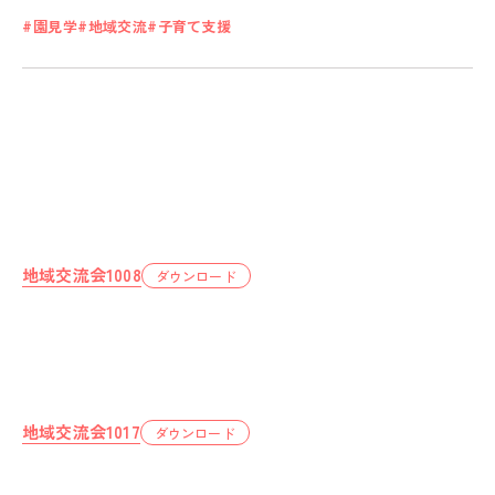
園見学
地域交流
子育て支援
私たちのおもい
OUR PRINCIPLE
保育の特徴
FEATURE
学びの芽 PLP
地域交流会1008
ダウンロード
食のこと
安全と安心
ご家庭とのこと
全園一覧
地域交流会1017
ダウンロード
ALL LOCATIONS