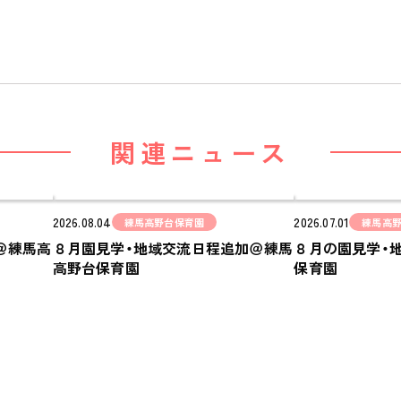
安全と安心
ご家庭とのこと
全園一覧
ALL LOCATIONS
関連ニュース
ピノキオハウス
PINOKIO'S HOUSE
cocoiro
2026.08.04
2026.07.01
練馬高野台保育園
練馬高
児童発達支援・
＠練馬高
８月園見学・地域交流日程追加＠練馬
８月の園見学・
放課後等デイサービス
高野台保育園
保育園