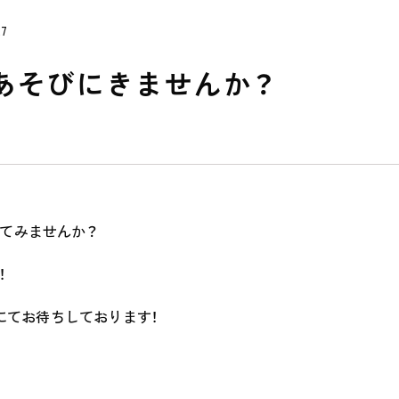
27
あそびにきませんか？
てみませんか？
私たちのおもい
！
OUR PRINCIPLE
話にてお待ちしております！
保育の特徴
FEATURE
学びの芽 PLP
食のこと