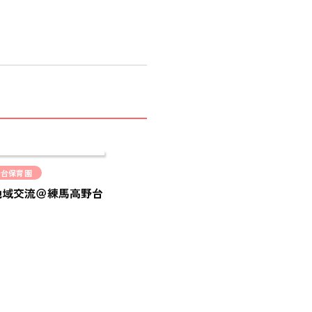
COMPANY
採用情報
RECRUIT
ピノキオチャンネル
PINOKI'S YOUTUBE
お問い合わせ
CONTACT
野台保育園
地域交流＠練馬高野台