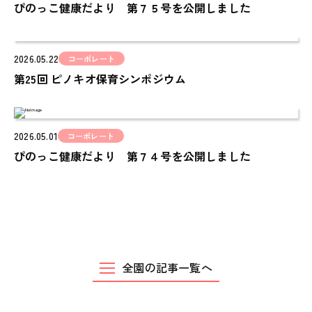
ぴのっこ健康だより 第７５号を公開しました
PINOKI'S YOUTUBE
お問い合わせ
2026.05.22
コーポレート
CONTACT
第25回 ピノキオ保育シンポジウム
2026.05.01
コーポレート
ぴのっこ健康だより 第７４号を公開しました
全園の記事一覧へ