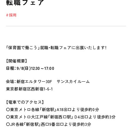
転職フェア
採用
私たちのおもい
OUR PRINCIPLE
「保育園で働こう」就職・転職フェアに出展いたします！
保育の特徴
【開催概要】
FEATURE
日程：9/8(日)12:30～17:00
学びの芽 PLP
会場：新宿エルタワー30F サンスカイルーム
食のこと
東京都新宿区西新宿1-6-1
安全と安心
【電車でのアクセス】
ご家庭とのこと
〇東京メトロ各線「新宿駅」A18出口より徒歩約0分
〇東京メトロ大江戸線「新宿西口駅」 D4出口より徒歩約3分
全園一覧
〇JR各線「新宿駅」西口9番出口より徒歩約3分
ALL LOCATIONS