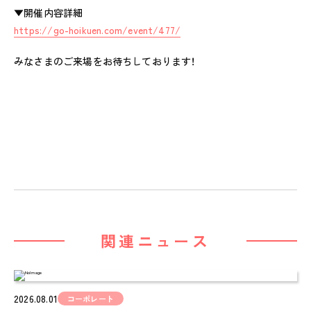
▼開催内容詳細
ピノキオハウス
https://go-hoikuen.com/event/477/
PINOKIO'S HOUSE
cocoiro
みなさまのご来場をお待ちしております！
児童発達支援・
放課後等デイサービス
保護者様の声
VOICE
お知らせ
NEWS
会社概要
COMPANY
関連ニュース
採用情報
RECRUIT
2026.08.01
コーポレート
ピノキオチャンネル