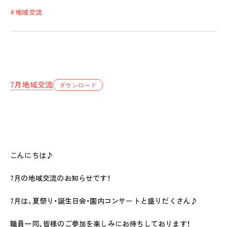
地域交流
私たちのおもい
OUR PRINCIPLE
7月地域交流
ダウンロード
保育の特徴
FEATURE
学びの芽 PLP
食のこと
こんにちは♪
安全と安心
ご家庭とのこと
7月の地域交流のお知らせです！
7月は、夏祭り・誕生日会・園内コンサートと盛りだくさん♪
全園一覧
ALL LOCATIONS
職員一同、皆様のご参加を楽しみにお待ちしております！