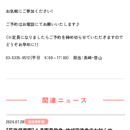
ピノキオハウス
お気軽にご参加ください！
PINOKIO'S HOUSE
cocoiro
ご予約はお電話にてお願いいたします♪
児童発達支援・
放課後等デイサービス
（※定員になりましたらご予約を締め切らせていただきますので
どうぞお早めに！）
保護者様の声
VOICE
03-5335-9512（平日 9：00～17：00） 担当：長﨑・笹山
お知らせ
NEWS
会社概要
COMPANY
関連ニュース
採用情報
RECRUIT
2026.07.28
荻窪保育園
ピノキオチャンネル