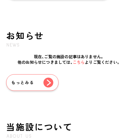
お知らせ
NEWS
現在、ご覧の施設の記事はありません。
他のお知らせにつきましては、
こちら
よりご覧ください。
私たちのおもい
OUR PRINCIPLE
もっとみる
保育の特徴
FEATURE
学びの芽 PLP
食のこと
当施設について
安全と安心
ABOUT US