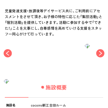
ご家庭とのこと
児童発達支援・放課後等デイサービス共に、ご利用前にアセ
全園一覧
スメントをさせて頂き、お子様の特性に応じた「集団活動」と
ALL LOCATIONS
「個別活動」を提供していきます。活動に参加する中で「でき
た！」ことを大事にし、自尊感情を高めていける支援をスタッ
ピノキオハウス
フ一同心がけて行っています。
PINOKIO'S HOUSE
cocoiro
児童発達支援・
放課後等デイサービス
保護者様の声
VOICE
お知らせ
施設概要
NEWS
会社概要
施設名
cocoiro新江古田ルーム
COMPANY