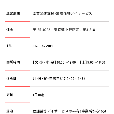
採用情報
運営形態
児童発達支援・放課後等デイサービス
RECRUIT
ピノキオチャンネル
住所
〒165-0022 東京都中野区江古田3-5-8
PINOKI'S YOUTUBE
お問い合わせ
TEL
03-5942-9895
CONTACT
開所時間
【火・水・木・金】10:00〜19:00 【土】9:00〜18:00
休所日
月・日・祝・年末年始（12/29～1/3）
定員
1日10名
送迎
放課後等デイサービスのみ有（事業所から15分