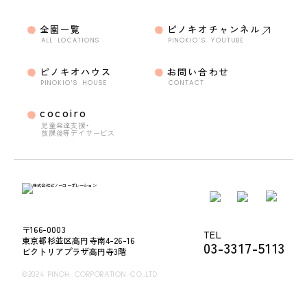
全園一覧
ピノキオチャンネル
ALL LOCATIONS
PINOKIO’S YOUTUBE
ピノキオハウス
お問い合わせ
PINOKIO'S HOUSE
CONTACT
cocoiro
児童発達支援・
放課後等デイサービス
〒166-0003
TEL
東京都杉並区高円寺南4-26-16
03-3317-5113
ビクトリアプラザ高円寺3階
©2024 PINOH CORPORATION CO.,LTD.