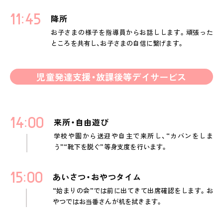
11
45
降所
お子さまの様子を指導員からお話しします。頑張った
ところを共有し、お子さまの自信に繋げます。
児童発達支援・放課後等デイサービス
14
00
来所・自由遊び
学校や園から送迎や自主で来所し、“カバンをしま
う”“靴下を脱ぐ”等身支度を行います。
15
00
あいさつ・おやつタイム
“始まりの会”では前に出てきて出席確認をします。お
やつではお当番さんが机を拭きます。