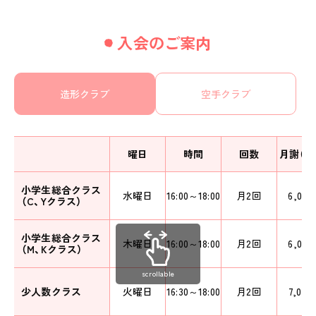
入会のご案内
造形クラブ
空手クラブ
曜日
時間
回数
月謝（税
小学生総合クラス
水曜日
16:00～18:00
月2回
6,00
（C、Yクラス）
小学生総合クラス
木曜日
16:00～18:00
月2回
6,00
（M、Kクラス）
scrollable
少人数クラス
火曜日
16:30～18:00
月2回
7,00