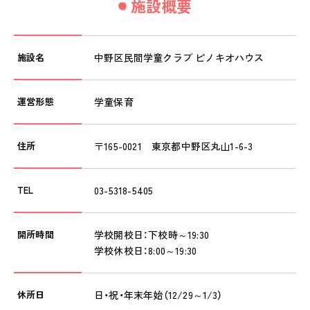
施設概要
私たちのおもい
OUR PRINCIPLE
施設名
中野区民間学童クラブ ピノキオハウス
保育の特徴
FEATURE
学びの芽 PLP
運営形態
学童保育
食のこと
安全と安心
住所
〒165-0021 東京都中野区丸山1-6-3
ご家庭とのこと
TEL
03-5318-5405
全園一覧
ALL LOCATIONS
開所時間
学校開校日：下校時～19:30
ピノキオハウス
学校休校日：8:00～19:30
PINOKIO'S HOUSE
cocoiro
休所日
日・祝・年末年始（12/29～1/3）
児童発達支援・