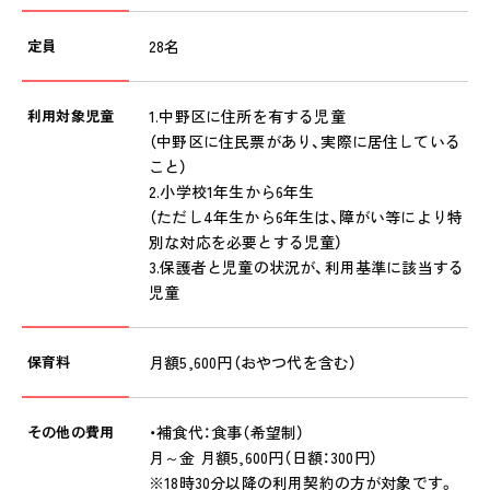
放課後等デイサービス
定員
28名
保護者様の声
VOICE
利用対象児童
1.中野区に住所を有する児童
お知らせ
（中野区に住民票があり、実際に居住している
NEWS
こと）
2.小学校1年生から6年生
会社概要
（ただし4年生から6年生は、障がい等により特
COMPANY
別な対応を必要とする児童）
3.保護者と児童の状況が、利用基準に該当する
採用情報
児童
RECRUIT
ピノキオチャンネル
保育料
月額5,600円（おやつ代を含む）
PINOKI'S YOUTUBE
その他の費用
・補食代：食事（希望制）
お問い合わせ
月～金 月額5,600円（日額：300円）
CONTACT
※18時30分以降の利用契約の方が対象です。