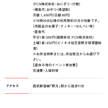
（FCN株式会社：おにぎり・汁物）
・補食代：おやつ（希望制）
月額 1,400円（日額:80円）
※18時30分以降の利用契約の方が対象です。
（市販品のお菓子：クッキー・せんべい等）
・昼食代
平日1食：600円（提携会社：FCN株式会社）
土曜1食：450円（ピノキオ幼児舎野方保育園給
食）
※お弁当持参または、弁当発注からお選び下
さい。
【昼休み等のイベント参加費】
交通費・入場料等
アクセス
西武新宿線「野方」駅から徒歩11分